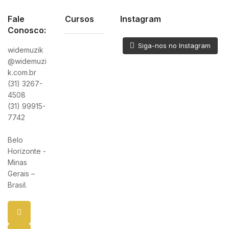
Fale
Cursos
Instagram
Conosco:
Siga-nos no Instagram
widemuzik
@widemuzi
k.com.br
(31) 3267-
4508
(31) 99915-
7742
Belo
Horizonte -
Minas
Gerais –
Brasil.