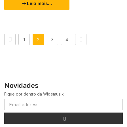
Leia mais...
1
2
3
4
Novidades
Fique por dentro da Widemuzik