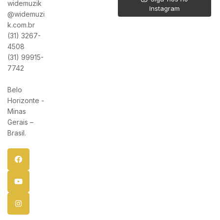
widemuzik
Instagram
@widemuzi
k.com.br
(31) 3267-
4508
(31) 99915-
7742
Belo
Horizonte -
Minas
Gerais –
Brasil.