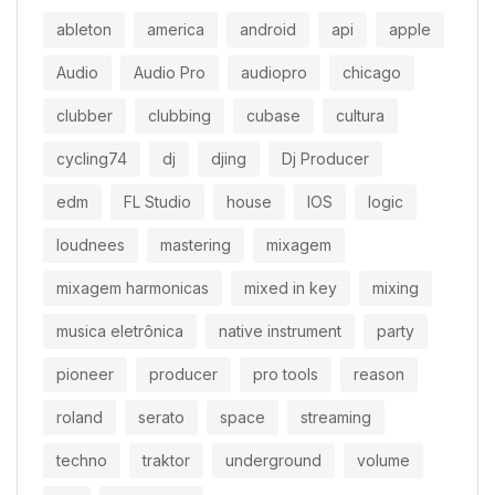
ableton
america
android
api
apple
Audio
Audio Pro
audiopro
chicago
clubber
clubbing
cubase
cultura
cycling74
dj
djing
Dj Producer
edm
FL Studio
house
IOS
logic
loudnees
mastering
mixagem
mixagem harmonicas
mixed in key
mixing
musica eletrônica
native instrument
party
pioneer
producer
pro tools
reason
roland
serato
space
streaming
techno
traktor
underground
volume