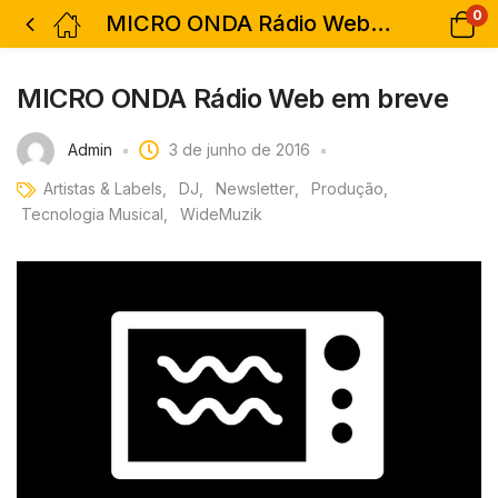
0
MICRO ONDA Rádio Web em breve
MICRO ONDA Rádio Web em breve
Admin
3 de junho de 2016
Artistas & Labels
DJ
Newsletter
Produção
Tecnologia Musical
WideMuzik