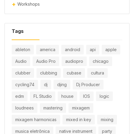
Workshops
Tags
ableton
america
android
api
apple
Audio
Audio Pro
audiopro
chicago
clubber
clubbing
cubase
cultura
cycling74
dj
djing
Dj Producer
edm
FL Studio
house
IOS
logic
loudnees
mastering
mixagem
mixagem harmonicas
mixed in key
mixing
musica eletrônica
native instrument
party