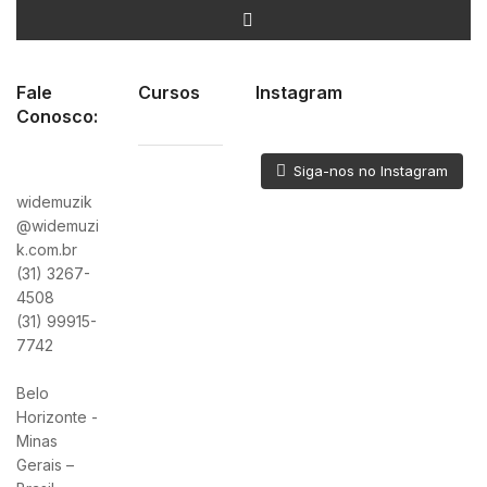
Fale
Cursos
Instagram
Conosco:
Siga-nos no Instagram
widemuzik
@widemuzi
k.com.br
(31) 3267-
4508
(31) 99915-
7742
Belo
Horizonte -
Minas
Gerais –