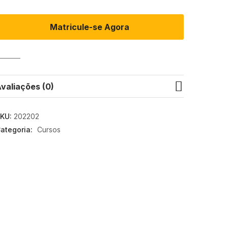
Matricule-se Agora
ishlist
valiações (0)
KU:
202202
ategoria:
Cursos