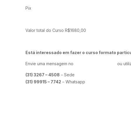
Pix
Valor total do Curso R$1680,00
Está interessado em fazer o curso formato partic
Envie uma mensagem no
formulário de contato
ou util
(31) 3267 – 4508
– Sede
(31) 99915 – 7742
– Whatsapp
widemuzik@gmail.com