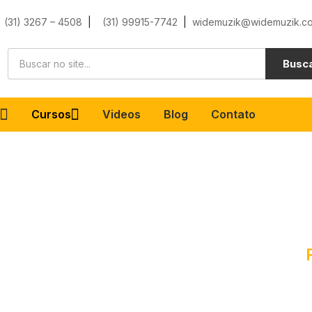
(31) 3267 – 4508
|
(31) 99915-7742
|
widemuzik@widemuzik.co
Busc
e
Cursos
Videos
Blog
Contato