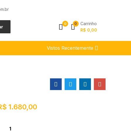
m.br
Carrinho
0
0
ar
R$
0,00
Vistos Recentemente
R$
1.680,00