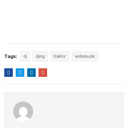
Precisa produzir musica para ser um DJ de sucesso?
Ninguém me contrata para tocar, o que eu fiz de errado?
A realidade por trás das notícias da casa noturna que proíbe
tocar com portátil
Tags:
dj
djing
traktor
widemuzik