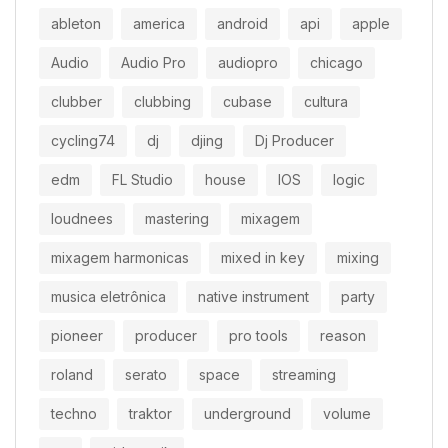
ableton
america
android
api
apple
Audio
Audio Pro
audiopro
chicago
clubber
clubbing
cubase
cultura
cycling74
dj
djing
Dj Producer
edm
FL Studio
house
IOS
logic
loudnees
mastering
mixagem
mixagem harmonicas
mixed in key
mixing
musica eletrônica
native instrument
party
pioneer
producer
pro tools
reason
roland
serato
space
streaming
techno
traktor
underground
volume