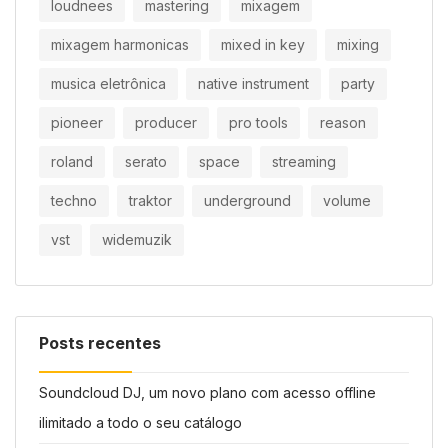
loudnees
mastering
mixagem
mixagem harmonicas
mixed in key
mixing
musica eletrônica
native instrument
party
pioneer
producer
pro tools
reason
roland
serato
space
streaming
techno
traktor
underground
volume
vst
widemuzik
Posts recentes
Soundcloud DJ, um novo plano com acesso offline
ilimitado a todo o seu catálogo