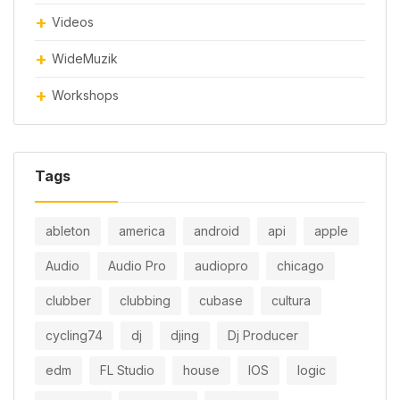
Videos
WideMuzik
Workshops
Tags
ableton
america
android
api
apple
Audio
Audio Pro
audiopro
chicago
clubber
clubbing
cubase
cultura
cycling74
dj
djing
Dj Producer
edm
FL Studio
house
IOS
logic