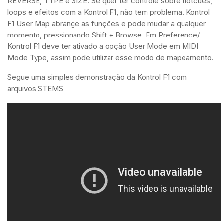
REVERSE, TYPE e SIZE. Se quer ter controle sobre hotcues,
loops e efeitos com a Kontrol F1, não tem problema. Kontrol
F1 User Map abrange as funções e pode mudar a qualquer
momento, pressionando Shift + Browse. Em Preference/
Kontrol F1 deve ter ativado a opção User Mode em MIDI
Mode Type, assim pode utilizar esse modo de mapeamento.
Segue uma simples demonstração da Kontrol F1 com
arquivos STEMS