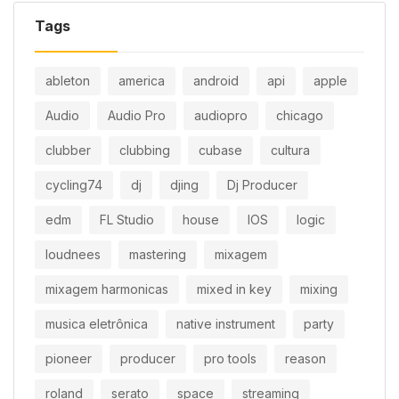
Tags
ableton
america
android
api
apple
Audio
Audio Pro
audiopro
chicago
clubber
clubbing
cubase
cultura
cycling74
dj
djing
Dj Producer
edm
FL Studio
house
IOS
logic
loudnees
mastering
mixagem
mixagem harmonicas
mixed in key
mixing
musica eletrônica
native instrument
party
pioneer
producer
pro tools
reason
roland
serato
space
streaming