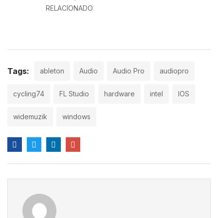
Térmica
RELACIONADO
Digitalize seu vinil: um guia
prático para DJs
Tags:
ableton
Audio
Audio Pro
audiopro
cycling74
FL Studio
hardware
intel
IOS
widemuzik
windows