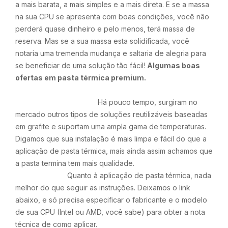
a mais barata, a mais simples e a mais direta. E se a massa
na sua CPU se apresenta com boas condições, você não
perderá quase dinheiro e pelo menos, terá massa de
reserva. Mas se a sua massa esta solidificada, você
notaria uma tremenda mudança e saltaria de alegria para
se beneficiar de uma solução tão fácil!
Algumas boas
ofertas em pasta térmica premium.
Pasta Termica MIX4 R$99
Pasta Termica 2MIX 4Gr
Há pouco tempo, surgiram no
mercado outros tipos de soluções reutilizáveis baseadas
em grafite e suportam uma ampla gama de temperaturas.
Digamos que sua instalação é mais limpa e fácil do que a
aplicação de pasta térmica, mais ainda assim achamos que
a pasta termina tem mais qualidade.
Da uma olhada
Quanto à aplicação de pasta térmica, nada
melhor do que seguir as instruções. Deixamos o link
abaixo, e só precisa especificar o fabricante e o modelo
de sua CPU (Intel ou AMD, você sabe) para obter a nota
técnica de como aplicar.
Saiba Mais sobre Pasta