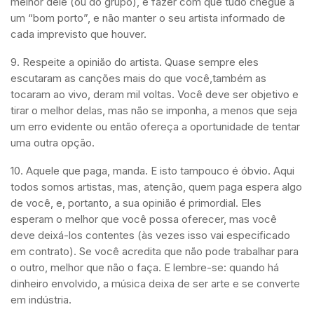
melhor dele (ou do grupo), e fazer com que tudo chegue a
um “bom porto”, e não manter o seu artista informado de
cada imprevisto que houver.
9. Respeite a opinião do artista. Quase sempre eles
escutaram as canções mais do que você,também as
tocaram ao vivo, deram mil voltas. Você deve ser objetivo e
tirar o melhor delas, mas não se imponha, a menos que seja
um erro evidente ou então ofereça a oportunidade de tentar
uma outra opção.
10. Aquele que paga, manda. E isto tampouco é óbvio. Aqui
todos somos artistas, mas, atenção, quem paga espera algo
de você, e, portanto, a sua opinião é primordial. Eles
esperam o melhor que você possa oferecer, mas você
deve deixá-los contentes (às vezes isso vai especificado
em contrato). Se você acredita que não pode trabalhar para
o outro, melhor que não o faça. E lembre-se: quando há
dinheiro envolvido, a música deixa de ser arte e se converte
em indústria.