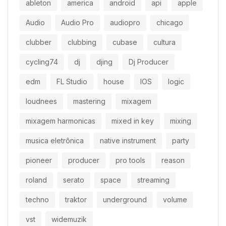
ableton
america
android
api
apple
Audio
Audio Pro
audiopro
chicago
clubber
clubbing
cubase
cultura
cycling74
dj
djing
Dj Producer
edm
FL Studio
house
IOS
logic
loudnees
mastering
mixagem
mixagem harmonicas
mixed in key
mixing
musica eletrônica
native instrument
party
pioneer
producer
pro tools
reason
roland
serato
space
streaming
techno
traktor
underground
volume
vst
widemuzik