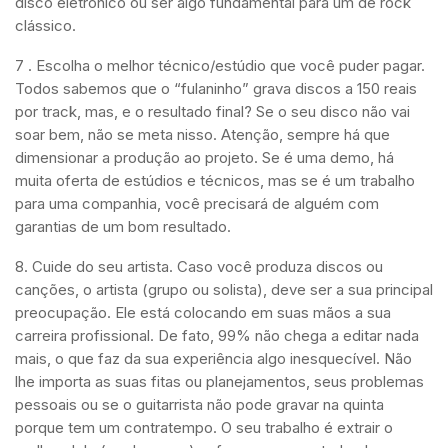
disco eletrônico ou ser algo fundamental para um de rock
clássico.
7 . Escolha o melhor técnico/estúdio que você puder pagar.
Todos sabemos que o “fulaninho” grava discos a 150 reais
por track, mas, e o resultado final? Se o seu disco não vai
soar bem, não se meta nisso. Atenção, sempre há que
dimensionar a produção ao projeto. Se é uma demo, há
muita oferta de estúdios e técnicos, mas se é um trabalho
para uma companhia, você precisará de alguém com
garantias de um bom resultado.
8. Cuide do seu artista. Caso você produza discos ou
canções, o artista (grupo ou solista), deve ser a sua principal
preocupação. Ele está colocando em suas mãos a sua
carreira profissional. De fato, 99% não chega a editar nada
mais, o que faz da sua experiência algo inesquecível. Não
lhe importa as suas fitas ou planejamentos, seus problemas
pessoais ou se o guitarrista não pode gravar na quinta
porque tem um contratempo. O seu trabalho é extrair o