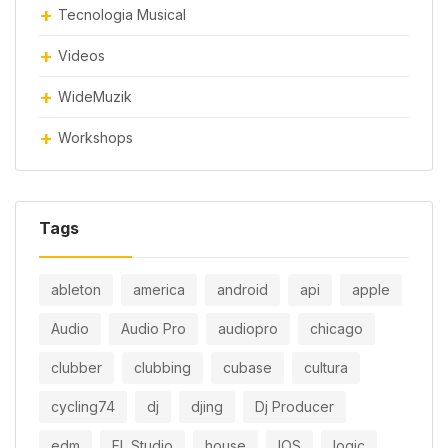
Tecnologia Musical
Videos
WideMuzik
Workshops
Tags
ableton
america
android
api
apple
Audio
Audio Pro
audiopro
chicago
clubber
clubbing
cubase
cultura
cycling74
dj
djing
Dj Producer
edm
FL Studio
house
IOS
logic