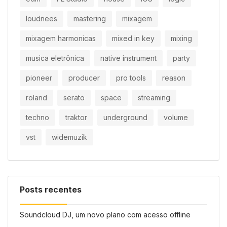
loudnees
mastering
mixagem
mixagem harmonicas
mixed in key
mixing
musica eletrônica
native instrument
party
pioneer
producer
pro tools
reason
roland
serato
space
streaming
techno
traktor
underground
volume
vst
widemuzik
Posts recentes
Soundcloud DJ, um novo plano com acesso offline