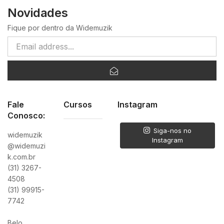
Novidades
Fique por dentro da Widemuzik
Fale
Cursos
Instagram
Conosco:
Siga-nos no
widemuzik
Instagram
@widemuzi
k.com.br
(31) 3267-
4508
(31) 99915-
7742
Belo