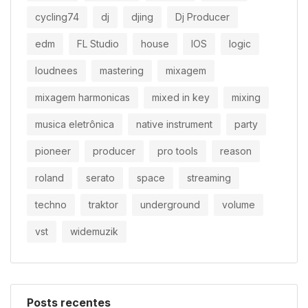
cycling74
dj
djing
Dj Producer
edm
FL Studio
house
IOS
logic
loudnees
mastering
mixagem
mixagem harmonicas
mixed in key
mixing
musica eletrônica
native instrument
party
pioneer
producer
pro tools
reason
roland
serato
space
streaming
techno
traktor
underground
volume
vst
widemuzik
Posts recentes