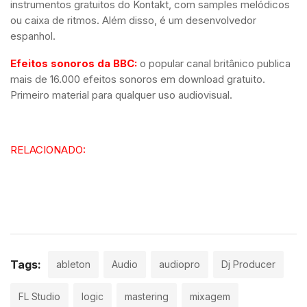
instrumentos gratuitos do Kontakt, com samples melódicos
ou caixa de ritmos. Além disso, é um desenvolvedor
espanhol.
Efeitos sonoros da BBC:
o popular canal britânico publica
mais de 16.000 efeitos sonoros em download gratuito.
Primeiro material para qualquer uso audiovisual.
RELACIONADO:
Mutated Texturizer Synth Modular Gratuito para Ableton
Live
Tags:
ableton
Audio
audiopro
Dj Producer
FL Studio
logic
mastering
mixagem