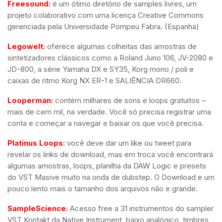
Freesound:
é um ótimo diretório de samples livres, um
projeto colaborativo com uma licença Creative Commons
gerenciada pela Universidade Pompeu Fabra. (Espanha)
Legowelt:
oferece algumas colheitas das amostras de
sintetizadores clássicos como a Roland Juno 106, JV-2080 e
JD-800, a série Yamaha DX e SY35, Korg mono / poli e
caixas de ritmo Korg NX ER-1 e SALIÊNCIA DR660.
Looperman:
contém milhares de sons e loops gratuitos –
mais de cem mil, na verdade. Você só precisa registrar uma
conta e começar a navegar e baixar os que você precisa.
Platinus Loops:
você deve dar um like ou tweet para
revelar os links de download, mas em troca você encontrará
algumas amostras, loops, planilha da DAW Logic e presets
do VST Masive muito na onda de dubstep. O Download e um
pouco lento mais o tamanho dos arquivos não e grande.
SampleScience:
Acesso free a 31 instrumentos do sampler
VST Kontakt da Native Instrument, baixo analógico, timbres