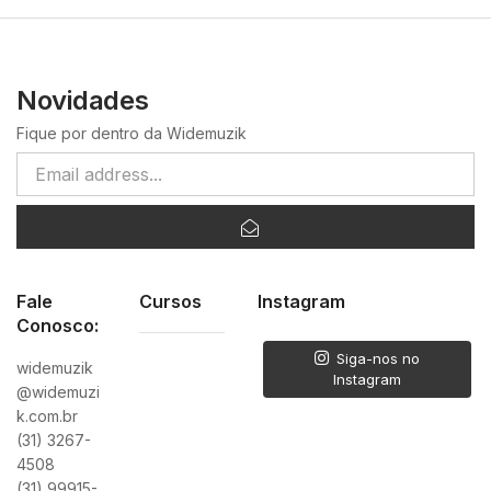
Novidades
Fique por dentro da Widemuzik
Fale
Cursos
Instagram
Conosco:
Siga-nos no
widemuzik
Instagram
@widemuzi
k.com.br
(31) 3267-
4508
(31) 99915-