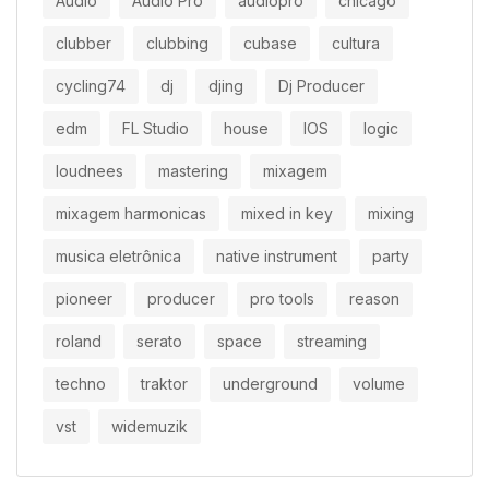
Audio
Audio Pro
audiopro
chicago
clubber
clubbing
cubase
cultura
cycling74
dj
djing
Dj Producer
edm
FL Studio
house
IOS
logic
loudnees
mastering
mixagem
mixagem harmonicas
mixed in key
mixing
musica eletrônica
native instrument
party
pioneer
producer
pro tools
reason
roland
serato
space
streaming
techno
traktor
underground
volume
vst
widemuzik