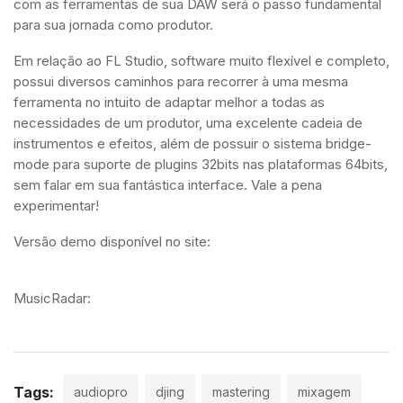
com as ferramentas de sua DAW será o passo fundamental
para sua jornada como produtor.
Em relação ao FL Studio, software muito flexível e completo,
possui diversos caminhos para recorrer à uma mesma
ferramenta no intuito de adaptar melhor a todas as
necessidades de um produtor, uma excelente cadeia de
instrumentos e efeitos, além de possuir o sistema bridge-
mode para suporte de plugins 32bits nas plataformas 64bits,
sem falar em sua fantástica interface. Vale a pena
experimentar!
Versão demo disponível no site:
https://www.image-
line.com/
MusicRadar:
http://www.musicradar.com
Tags:
audiopro
djing
mastering
mixagem