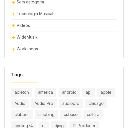
Sem categoria
Tecnologia Musical
Videos
WideMuzik
Workshops
Tags
ableton
america
android
api
apple
Audio
Audio Pro
audiopro
chicago
clubber
clubbing
cubase
cultura
cycling74
dj
djing
Dj Producer