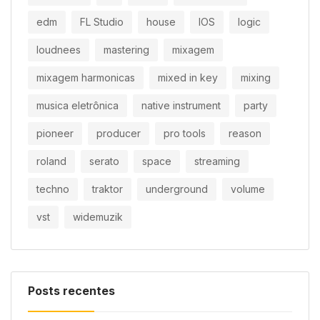
edm
FL Studio
house
IOS
logic
loudnees
mastering
mixagem
mixagem harmonicas
mixed in key
mixing
musica eletrônica
native instrument
party
pioneer
producer
pro tools
reason
roland
serato
space
streaming
techno
traktor
underground
volume
vst
widemuzik
Posts recentes