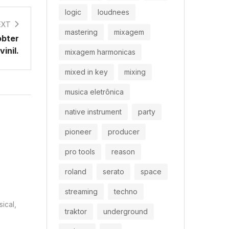
logic
loudnees
EXT
mastering
mixagem
obter
vinil.
mixagem harmonicas
mixed in key
mixing
musica eletrônica
native instrument
party
pioneer
producer
pro tools
reason
roland
serato
space
streaming
techno
ical
traktor
underground