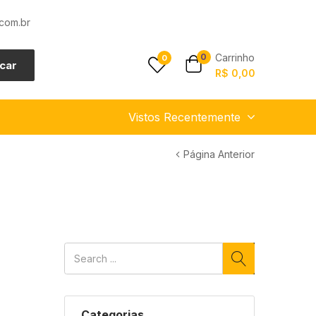
com.br
Carrinho
0
0
car
R$
0,00
Vistos Recentemente
Página Anterior
Categorias