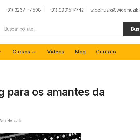
(31) 3267 – 4508
|
(31) 99915-7742
|
widemuzik@widemuzik.
Bus
Cursos
Videos
Blog
Contato
g para os amantes da
WideMuzik