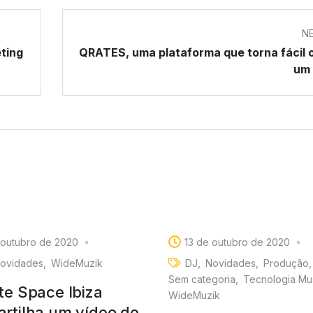
N
ting
QRATES, uma plataforma que torna fácil 
um 
 outubro de 2020
13 de outubro de 2020
ovidades
WideMuzik
DJ
Novidades
Produção
Sem categoria
Tecnologia Mus
te Space Ibiza
WideMuzik
rtilha um vídeo de