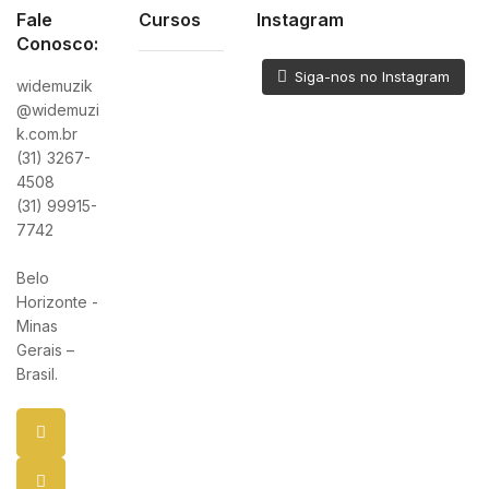
Fale
Cursos
Instagram
Conosco:
Siga-nos no Instagram
widemuzik
@widemuzi
k.com.br
(31) 3267-
4508
(31) 99915-
7742
Belo
Horizonte -
Minas
Gerais –
Brasil.