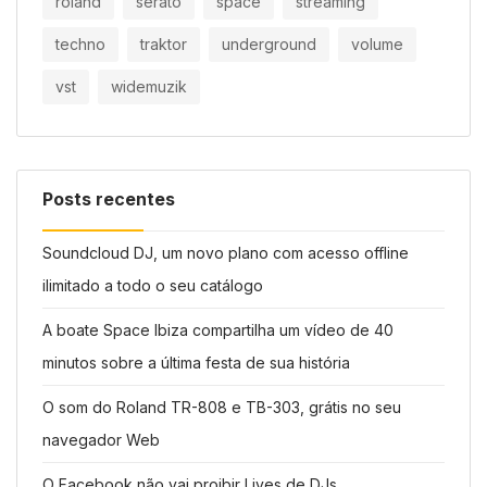
roland
serato
space
streaming
techno
traktor
underground
volume
vst
widemuzik
Posts recentes
Soundcloud DJ, um novo plano com acesso offline
ilimitado a todo o seu catálogo
A boate Space Ibiza compartilha um vídeo de 40
minutos sobre a última festa de sua história
O som do Roland TR-808 e TB-303, grátis no seu
navegador Web
O Facebook não vai proibir Lives de DJs