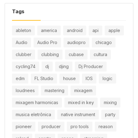
Tags
ableton
america
android
api
apple
Audio
Audio Pro
audiopro
chicago
clubber
clubbing
cubase
cultura
cycling74
dj
djing
Dj Producer
edm
FL Studio
house
IOS
logic
loudnees
mastering
mixagem
mixagem harmonicas
mixed in key
mixing
musica eletrônica
native instrument
party
pioneer
producer
pro tools
reason