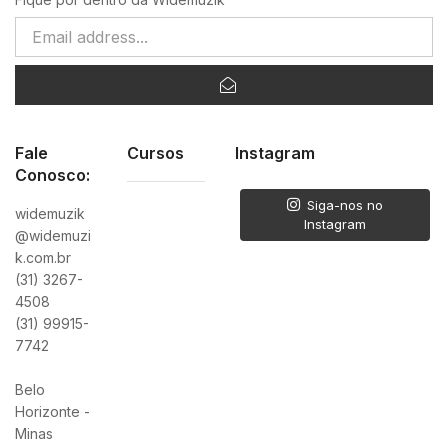
Fale
Cursos
Instagram
Conosco:
Siga-nos no
widemuzik
Instagram
@widemuzi
k.com.br
(31) 3267-
4508
(31) 99915-
7742
Belo
Horizonte -
Minas