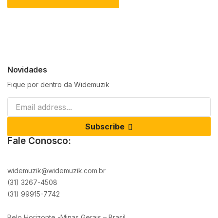
Novidades
Fique por dentro da Widemuzik
Subscribe
Fale Conosco:
widemuzik@widemuzik.com.br
(31) 3267-4508
(31) 99915-7742
Belo Horizonte -Minas Gerais – Brasil.