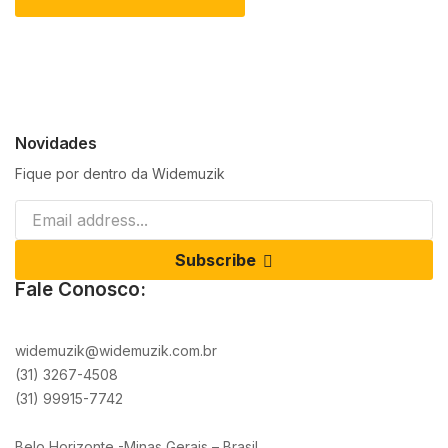
Novidades
Fique por dentro da Widemuzik
Subscribe
Fale Conosco:
widemuzik@widemuzik.com.br
(31) 3267-4508
(31) 99915-7742
Belo Horizonte -Minas Gerais – Brasil.