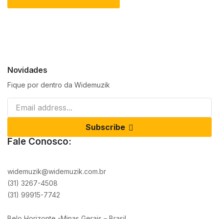
Novidades
Fique por dentro da Widemuzik
Subscribe
Fale Conosco:
widemuzik@widemuzik.com.br
(31) 3267-4508
(31) 99915-7742
Belo Horizonte -Minas Gerais – Brasil.