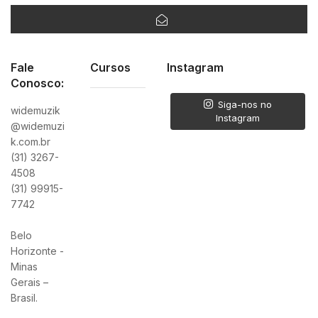
Fale
Cursos
Instagram
Conosco:
Siga-nos no
widemuzik
Instagram
@widemuzi
k.com.br
(31) 3267-
4508
(31) 99915-
7742
Belo
Horizonte -
Minas
Gerais –
Brasil.