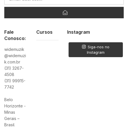
Fale
Cursos
Instagram
Conosco:
Siga-nos no
widemuzik
Instagram
@widemuzi
k.com.br
(31) 3267-
4508
(31) 99915-
7742
Belo
Horizonte -
Minas
Gerais –
Brasil.