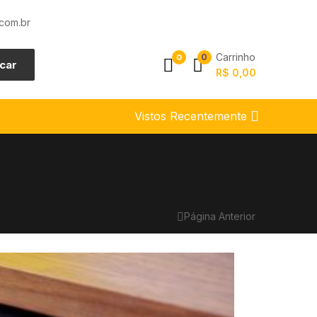
com.br
Carrinho
0
0
car
R$
0,00
Vistos Recentemente
Página Anterior