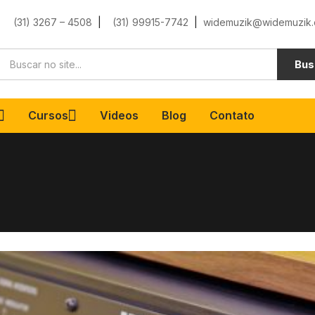
(31) 3267 – 4508
|
(31) 99915-7742
|
widemuzik@widemuzik.
Bus
Cursos
Videos
Blog
Contato