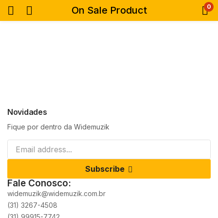
0
On Sale Product
Novidades
Fique por dentro da Widemuzik
Subscribe
Fale Conosco:
widemuzik@widemuzik.com.br
(31) 3267-4508
(31) 99915-7742