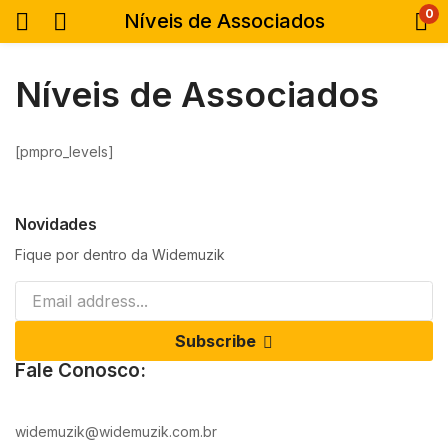
0
Níveis de Associados
Níveis de Associados
[pmpro_levels]
Novidades
Fique por dentro da Widemuzik
Subscribe
Fale Conosco:
widemuzik@widemuzik.com.br