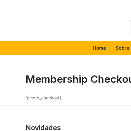
Home
Sobre
Membership Checko
[pmpro_checkout]
Novidades