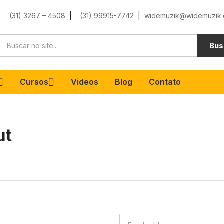
(31) 3267 – 4508
|
(31) 99915-7742
|
widemuzik@widemuzik.
Bus
Cursos
Videos
Blog
Contato
ut