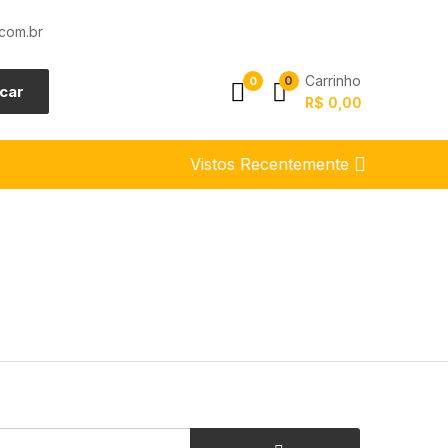
com.br
Carrinho
0
0
car
R$
0,00
Vistos Recentemente