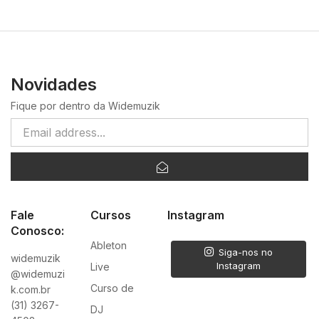
Novidades
Fique por dentro da Widemuzik
Fale
Cursos
Instagram
Conosco:
Ableton
Siga-nos no
widemuzik
Instagram
Live
@widemuzi
Curso de
k.com.br
(31) 3267-
DJ