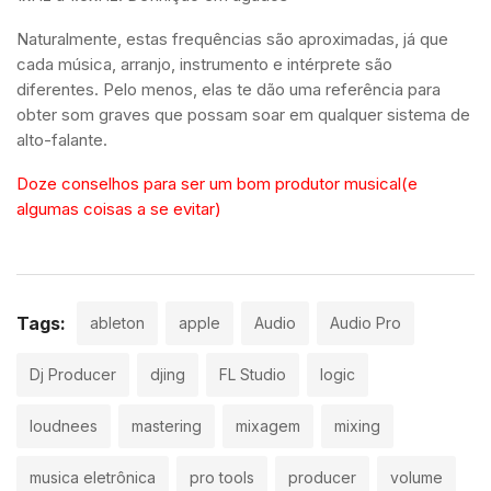
Naturalmente, estas frequências são aproximadas, já que
cada música, arranjo, instrumento e intérprete são
diferentes. Pelo menos, elas te dão uma referência para
obter som graves que possam soar em qualquer sistema de
alto-falante.
Doze conselhos para ser um bom produtor musical(e
algumas coisas a se evitar)
Tags:
ableton
apple
Audio
Audio Pro
Dj Producer
djing
FL Studio
logic
loudnees
mastering
mixagem
mixing
musica eletrônica
pro tools
producer
volume