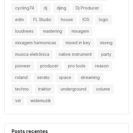
cycling74
dj
djing
Dj Producer
edm
FL Studio
house
IOS
logic
loudnees
mastering
mixagem
mixagem harmonicas
mixed in key
mixing
musica eletrônica
native instrument
party
pioneer
producer
pro tools
reason
roland
serato
space
streaming
techno
traktor
underground
volume
vst
widemuzik
Posts recentes