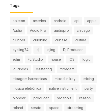
Tags
ableton
america
android
api
apple
Audio
Audio Pro
audiopro
chicago
clubber
clubbing
cubase
cultura
cycling74
dj
djing
Dj Producer
edm
FL Studio
house
IOS
logic
loudnees
mastering
mixagem
mixagem harmonicas
mixed in key
mixing
musica eletrônica
native instrument
party
pioneer
producer
pro tools
reason
roland
serato
space
streaming