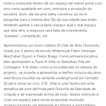
música avançada dentro de um espaço de menor porte com
uma certa qualidade em som, estrutura e produção da
iniciativa. Bom, daí vai uma velha conversa: se você
perguntar para a maioria dos Djs da sua cidade que estão
tentando ganhar o seu próprio espaço qual o real espaço
que eles têm, a resposta será falta de investimento,
“panelas”, competição, etc.
Apresentamos um novo coletivo B-Club de Belo Horizonte,
criado por 2 alunos da escola Widemuzik Fábio Henrique
Aka(Faber Dryos) e Pedro Braga. Como primeira iniciativa
eles apresentam a Festa B-Side no Berimbau Pub em
Contagem. A B-Side( como já foi publicado no release do
projeto),
se propõe a apresentar a melhor música da cena
eletrônica mundial na vertente underground em formato
Dj set e show ao vivo. O B- Side é uma festa com uma
temática de som definida pela filosofia da liberdade de
criação e de expressão acima de tudo. Nossa intenção é
criar um espaço para novas propostas musicais,
proporcionando um ambiente acolhedor e espontâneo,