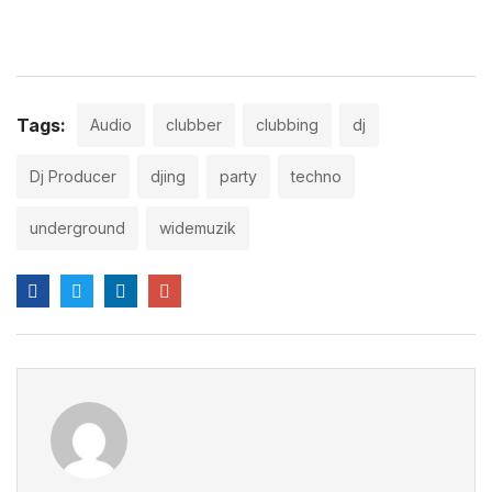
Link Evento
Tags:
Audio
clubber
clubbing
dj
Dj Producer
djing
party
techno
underground
widemuzik