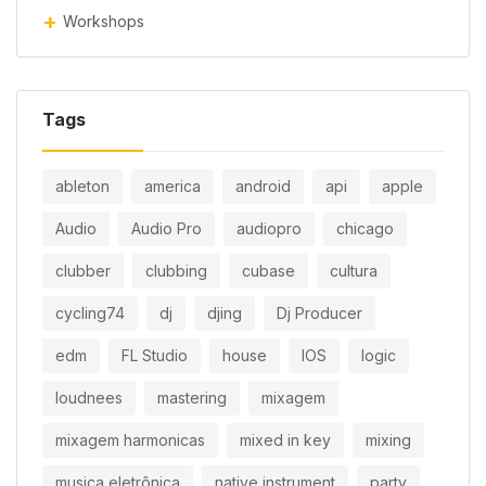
Workshops
Tags
ableton
america
android
api
apple
Audio
Audio Pro
audiopro
chicago
clubber
clubbing
cubase
cultura
cycling74
dj
djing
Dj Producer
edm
FL Studio
house
IOS
logic
loudnees
mastering
mixagem
mixagem harmonicas
mixed in key
mixing
musica eletrônica
native instrument
party