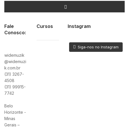
Fale
Cursos
Instagram
Conosco:
Siga-nos no Instagram
widemuzik
@widemuzi
k.com.br
(31) 3267-
4508
(31) 99915-
7742
Belo
Horizonte -
Minas
Gerais –