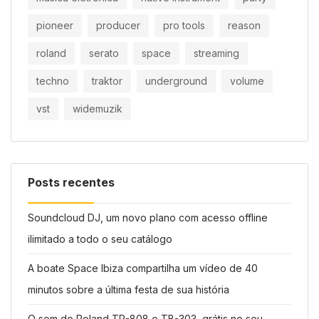
pioneer
producer
pro tools
reason
roland
serato
space
streaming
techno
traktor
underground
volume
vst
widemuzik
Posts recentes
Soundcloud DJ, um novo plano com acesso offline
ilimitado a todo o seu catálogo
A boate Space Ibiza compartilha um vídeo de 40
minutos sobre a última festa de sua história
O som do Roland TR-808 e TB-303, grátis no seu