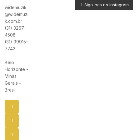
Siga-nos no Instagram
widemuzik
@widemuzi
k.com.br
(31) 3267-
4508
(31) 99915-
7742
Belo
Horizonte -
Minas
Gerais –
Brasil.