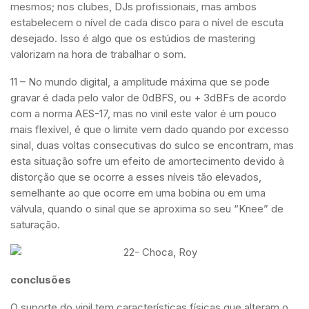
mesmos; nos clubes, DJs profissionais, mas ambos
estabelecem o nível de cada disco para o nível de escuta
desejado. Isso é algo que os estúdios de mastering
valorizam na hora de trabalhar o som.
11 – No mundo digital, a amplitude máxima que se pode
gravar é dada pelo valor de 0dBFS, ou + 3dBFs de acordo
com a norma AES-17, mas no vinil este valor é um pouco
mais flexível, é que o limite vem dado quando por excesso
sinal, duas voltas consecutivas do sulco se encontram, mas
esta situação sofre um efeito de amortecimento devido à
distorção que se ocorre a esses níveis tão elevados,
semelhante ao que ocorre em uma bobina ou em uma
válvula, quando o sinal que se aproxima so seu “Knee” de
saturação.
conclusões
O suporte do vinil tem características físicas que alteram o