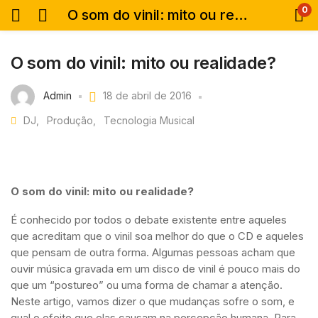
0
O som do vinil: mito ou realidade?
O som do vinil: mito ou realidade?
Admin
18 de abril de 2016
DJ
Produção
Tecnologia Musical
O som do vinil: mito ou realidade?
É conhecido por todos o debate existente entre aqueles
que acreditam que o vinil soa melhor do que o CD e aqueles
que pensam de outra forma. Algumas pessoas acham que
ouvir música gravada em um disco de vinil é pouco mais do
que um “postureo” ou uma forma de chamar a atenção.
Neste artigo, vamos dizer o que mudanças sofre o som, e
qual o efeito que elas causam na percepção humana. Para