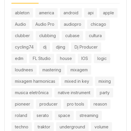
ableton
america
android
api
apple
Audio
Audio Pro
audiopro
chicago
clubber
clubbing
cubase
cultura
cycling74
dj
djing
Dj Producer
edm
FL Studio
house
IOS
logic
loudnees
mastering
mixagem
mixagem harmonicas
mixed in key
mixing
musica eletrônica
native instrument
party
pioneer
producer
pro tools
reason
roland
serato
space
streaming
techno
traktor
underground
volume