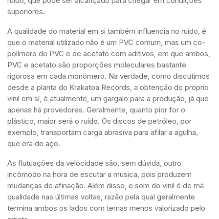
ruído, que pode ser alcançado para chegar em condições
superiores.
A qualidade do material em si também influencia no ruído, é
que o material utilizado não é um PVC comum, mas um co-
polímero de PVC e de acetato com aditivos, em que ambos,
PVC e acetato são proporções moleculares bastante
rigorosa em cada monómero. Na verdade, como discutimos
desde a planta do Krakatoa Records, a obtenção do próprio
vinil em sí, é atualmente, um gargalo para a produção, já que
apenas há provedores. Geralmente, quanto pior for o
plástico, maior será o ruído. Os discos de petróleo, por
exemplo, transportam carga abrasiva para afilar a agulha,
que era de aço.
As flutuações da velocidade são, sem dúvida, outro
incômodo na hora de escutar a música, pois produzem
mudanças de afinação. Além disso, o som do vinil é de má
qualidade nas últimas voltas, razão pela qual geralmente
termina ambos os lados com temas menos valorizado pelo